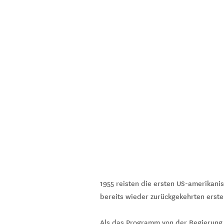
1955 reisten die ersten US-amerikani
bereits wieder zurückgekehrten erste
Als das Programm von der Regierung 