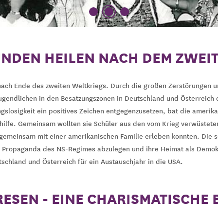
NDEN HEILEN NACH DEM ZWEI
nach Ende des zweiten Weltkriegs. Durch die großen Zerstörungen un
gendlichen in den Besatzungszonen in Deutschland und Österreich e
gslosigkeit ein positives Zeichen entgegenzusetzen, bat die amerik
ilfe. Gemeinsam wollten sie Schüler aus den vom Krieg verwüstete
r gemeinsam mit einer amerikanischen Familie erleben konnten. Die 
te Propaganda des NS-Regimes abzulegen und ihre Heimat als Demok
tschland und Österreich für ein Austauschjahr in die USA.
ESEN - EINE CHARISMATISCHE