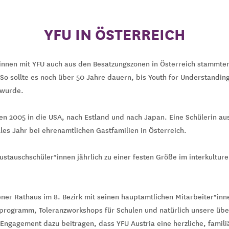
YFU IN ÖSTERREICH
innen mit YFU auch aus den Besatzungszonen in Österreich stammte
 So sollte es noch über 50 Jahre dauern, bis Youth for Understandin
 wurde.
ten 2005 in die USA, nach Estland und nach Japan. Eine Schülerin au
lles Jahr bei ehrenamtlichen Gastfamilien in Österreich.
Austauschschüler*innen jährlich zu einer festen Größe im interkultur
ner Rathaus im 8. Bezirk mit seinen hauptamtlichen Mitarbeiter*inn
ogramm, Toleranzworkshops für Schulen und natürlich unsere über
n Engagement dazu beitragen, dass YFU Austria eine herzliche, familiä