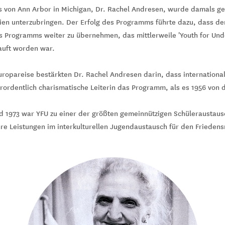
s von Ann Arbor in Michigan, Dr. Rachel Andresen, wurde damals ge
ien unterzubringen. Der Erfolg des Programms führte dazu, dass de
 Programms weiter zu übernehmen, das mittlerweile 'Youth for Unde
auft worden war.
uropareise bestärkten Dr. Rachel Andresen darin, dass internationa
ordentlich charismatische Leiterin das Programm, als es 1956 von d
nd 1973 war YFU zu einer der größten gemeinnützigen Schüleraustau
re Leistungen im interkulturellen Jugendaustausch für den Friedens