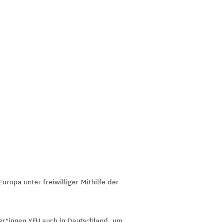
ropa unter freiwilliger Mithilfe der
er*innen YFU auch in Deutschland, um