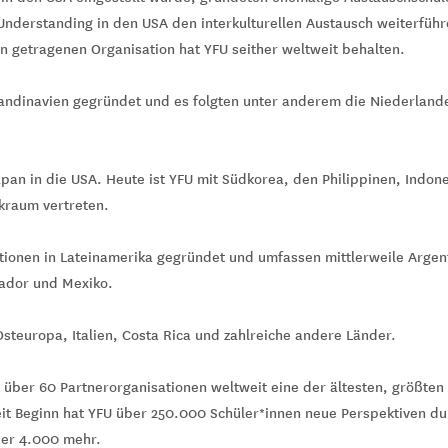
r Understanding in den USA den interkulturellen Austausch weiterfüh
 getragenen Organisation hat YFU seither weltweit behalten.
andinavien gegründet und es folgten unter anderem die Niederlande
apan in die USA. Heute ist YFU mit Südkorea, den Philippinen, Indon
ikraum vertreten.
ionen in Lateinamerika gegründet und umfassen mittlerweile Argenti
ador und Mexiko.
 Osteuropa, Italien, Costa Rica und zahlreiche andere Länder.
t über 60 Partnerorganisationen weltweit eine der ältesten, größten
it Beginn hat YFU über 250.000 Schüler*innen neue Perspektiven dur
ber 4.000 mehr.